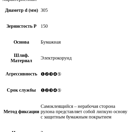
самоклеящийся
KP10E
Диаметр d (мм)
305
P150
d305
Зернистость Р
150
Основа
Бумажная
Шлиф.
Электрокорунд
Материал
Агрессивность
❶❷❸❹⑤
Срок службы
❶❷❸❹⑤
Самоклеящийся – нерабочая сторона
Метод фиксации
рулона представляет собой липкую основу
с защитным бумажным покрытием