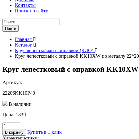
Контакты
Поиск по сайту
Поиск
Найти
Главная
Каталог
Круг лепестковый с оправкой (КЛО)
Круг лепестковый с оправкой KK10XW по металлу 22*20
Круг лепестковый с оправкой KK10XW 
Артикул:
22206KK10P40
В наличии
Цена:
183
Количество
товара
Купить в 1 клик
В корзину
Круг
Характеристики: