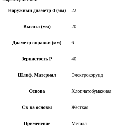
лепестковый
с
Наружный диаметр d (мм)
22
оправкой
KK10XW
по
Высота (мм)
20
металлу
22*20*6
Р40
Диаметр оправки (мм)
6
Зернистость Р
40
Шлиф. Материал
Электрокорунд
Основа
Хлопчатобумажная
Св-ва основы
Жесткая
Применение
Металл