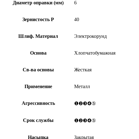
Диаметр оправки (мм)
6
Зернистость Р
40
Шлиф. Материал
Электрокорунд
Основа
Хлопчатобумажная
Св-ва основы
Жесткая
Применение
Металл
Агрессивность
❶❷❸❹⑤
Срок службы
❶❷❸❹⑤
Насыпка
Закрытая