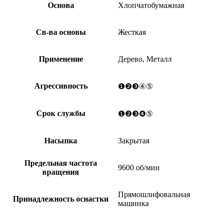
Основа
Хлопчатобумажная
Св-ва основы
Жесткая
Применение
Дерево, Металл
Агрессивность
❶❷❸④⑤
Срок службы
❶❷❸❹⑤
Насыпка
Закрытая
Предельная частота
9600 об/мин
вращения
Прямошлифовальная
Принадлежность оснастки
машинка