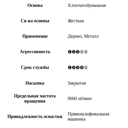
Основа
Хлопчатобумажная
Св-ва основы
Жесткая
Применение
Дерево, Металл
Агрессивность
❶❷❸④⑤
Срок службы
❶❷❸❹⑤
Насыпка
Закрытая
Предельная частота
9600 об/мин
вращения
Прямошлифовальная
Принадлежность оснастки
машинка