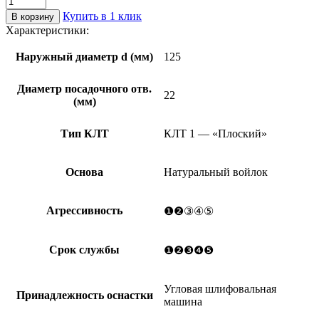
товара
Купить в 1 клик
В корзину
Круг
Характеристики:
лепестковый
торцевой
Наружный диаметр d (мм)
125
КЛТ1
125х22
Диаметр посадочного отв.
из
22
(мм)
ВОЙЛОЧНОГО
ПОЛОТНА
Тип КЛТ
КЛТ 1 — «Плоский»
Основа
Натуральный войлок
Агрессивность
❶❷③④⑤
Срок службы
❶❷❸❹❺
Угловая шлифовальная
Принадлежность оснастки
машина