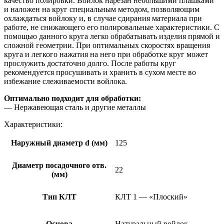
качество полировки. Войлок нарезан небольшими плашками
и наложен на круг специальным методом, позволяющим
охлаждаться войлоку и, в случае сдирания материала при
работе, не снижающего его полировальные характеристики. С
помощью данного круга легко обрабатывать изделия прямой и
сложной геометрии. При оптимальных скоростях вращения
круга и легкого нажатия на него при обработке круг может
прослужить достаточно долго. После работы круг
рекомендуется просушивать и хранить в сухом месте во
избежание слеживаемости войлока.
Оптимально подходит для обработки:
— Нержавеющая сталь и другие металлы
Характеристики:
Наружный диаметр d (мм)
125
Диаметр посадочного отв.
22
(мм)
Тип КЛТ
КЛТ 1 — «Плоский»
Основа
Натуральный войлок