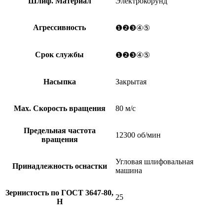
Шлиф. Материал
Электрокорунд
Агрессивность
❶❷❸④⑤
Срок службы
❶❷❸④⑤
Насыпка
Закрытая
Мах. Скорость вращения
80 м/с
Предельная частота
12300 об/мин
вращения
Угловая шлифовальная
Принадлежность оснастки
машина
Зернистость по ГОСТ 3647-80,
25
Н