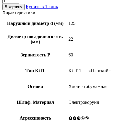
товара
Купить в 1 клик
В корзину
Круг
Характеристики:
лепестковый
торцевой
Наружный диаметр d (мм)
125
КЛТ1
125х22
Диаметр посадочного отв.
KK19XW
22
(мм)
25Н
(P60)
Зернистость Р
60
Тип КЛТ
КЛТ 1 — «Плоский»
Основа
Хлопчатобумажная
Шлиф. Материал
Электрокорунд
Агрессивность
❶❷❸④⑤