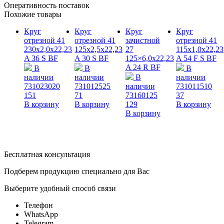
Оперативность поставок
Похожие товары
Круг
Круг
Круг
Круг
отрезной 41
отрезной 41
зачистной
отрезной 41
230х2,0х22,23
125х2,5х22,23
27
115х1,0х22,23
A 36 S BF
A 30 S BF
125×6,0x22,23
A 54 F S BF
A 24 R BF
В
В
В
наличии
наличии
В
наличии
731023020
731012525
наличии
731011510
151
71
73160125
37
В корзину
В корзину
129
В корзину
В корзину
Бесплатная консультация
Подберем продукцию специально для Вас
Выберите удобный способ связи
Телефон
WhatsApp
Telegram