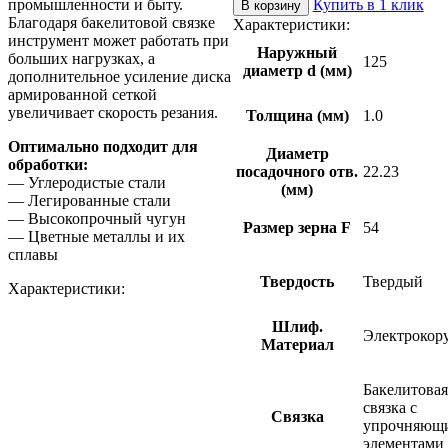
промышленности и быту.
Купить в 1 клик
В корзину
Круг
Благодаря бакелитовой связке
Характеристики:
отрезной
инструмент может работать при
Наружный
41
больших нагрузках, а
125
диаметр d (мм)
125х1,0х22,23
дополнительное усиление диска
A
армированной сеткой
54
увеличивает скорость резания.
Толщина (мм)
1.0
F
S
Оптимально подходит для
Диаметр
BF
обработки:
посадочного отв.
22.23
— Углеродистые стали
(мм)
— Легированные стали
— Высокопрочный чугун
Размер зерна F
54
— Цветные металлы и их
сплавы
Твердость
Твердый
Характеристики:
Шлиф.
Электрокор
Материал
Бакелитовая
связка с
Связка
упрочняющ
элементами