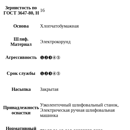
Зернистость по
16
ГОСТ 3647-80, Н
Основа
Хлопчатобумажная
Шлиф.
Электрокорунд
Материал
Агрессивность
❶❷❸④⑤
Срок службы
❶❷❸④⑤
Насыпка
Закрытая
Узколенточный шлифовальный станок,
Принадлежность
Электрическая ручная шлифовальная
оснастки
машинка
Нормативный