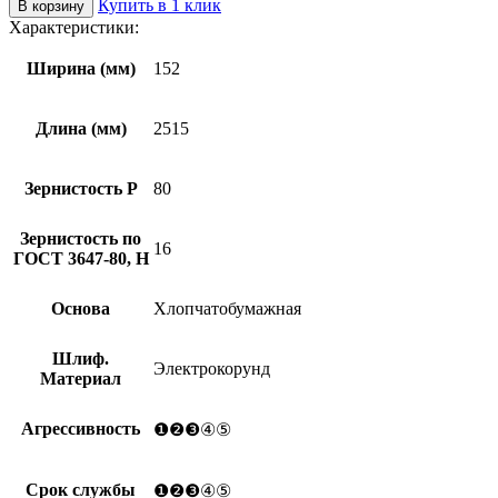
Купить в 1 клик
В корзину
Лента
Характеристики:
бесконечная
KK19XW
Ширина (мм)
152
16H(P80)
152х2515
Длина (мм)
2515
Зернистость Р
80
Зернистость по
16
ГОСТ 3647-80, Н
Основа
Хлопчатобумажная
Шлиф.
Электрокорунд
Материал
Агрессивность
❶❷❸④⑤
Срок службы
❶❷❸④⑤