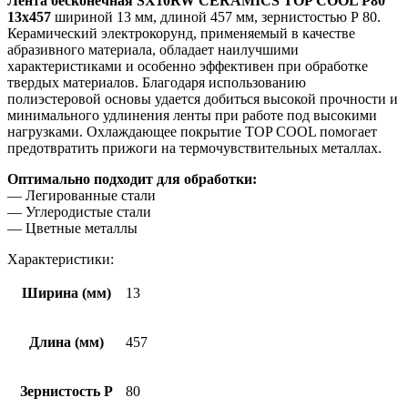
Лента бесконечная SX10RW CERAMICS TOP COOL P80
13х457
шириной 13 мм, длиной 457 мм, зернистостью Р 80.
Керамический электрокорунд, применяемый в качестве
абразивного материала, обладает наилучшими
характеристиками и особенно эффективен при обработке
твердых материалов. Благодаря использованию
полиэстеровой основы удается добиться высокой прочности и
минимального удлинения ленты при работе под высокими
нагрузками. Охлаждающее покрытие TOP COOL помогает
предотвратить прижоги на термочувствительных металлах.
Оптимально подходит для обработки:
— Легированные стали
— Углеродистые стали
— Цветные металлы
Характеристики:
Ширина (мм)
13
Длина (мм)
457
Зернистость Р
80