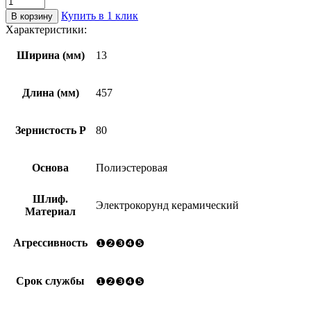
товара
Купить в 1 клик
В корзину
Лента
Характеристики:
бесконечная
SX10RW
Ширина (мм)
13
CERAMICS
TOP
COOL
Длина (мм)
457
P80
13х457
Зернистость Р
80
Основа
Полиэстеровая
Шлиф.
Электрокорунд керамический
Материал
Агрессивность
❶❷❸❹❺
Срок службы
❶❷❸❹❺