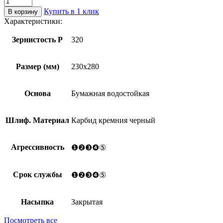
товара
Купить в 1 клик
В корзину
Лист
Характеристики:
шлифовальный
СТ20СW
Зернистость Р
320
Р320
230х280
ОСТ
Размер (мм)
230х280
2И70-
3-
92
Основа
Бумажная водостойкая
Шлиф. Материал
Карбид кремния черный
Агрессивность
❶❷❸❹⑤
Срок службы
❶❷❸❹⑤
Насыпка
Закрытая
Посмотреть все