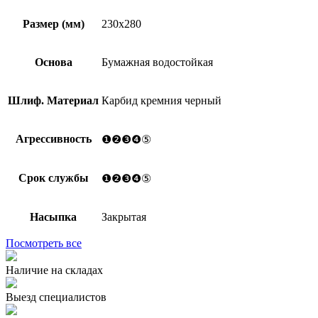
Размер (мм)
230х280
Основа
Бумажная водостойкая
Шлиф. Материал
Карбид кремния черный
Агрессивность
❶❷❸❹⑤
Срок службы
❶❷❸❹⑤
Насыпка
Закрытая
Посмотреть все
Наличие на складах
Выезд специалистов