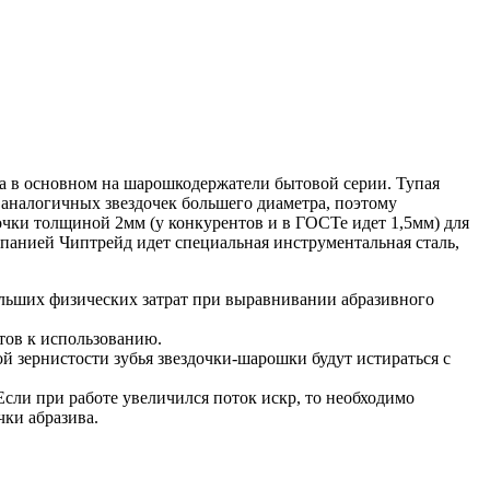
чка в основном на шарошкодержатели бытовой серии. Тупая
у аналогичных звездочек большего диаметра, поэтому
очки толщиной 2мм (у конкурентов и в ГОСТе идет 1,5мм) для
панией Чиптрейд идет специальная инструментальная сталь,
ольших физических затрат при выравнивании абразивного
тов к использованию.
ой зернистости зубья звездочки-шарошки будут истираться с
сли при работе увеличился поток искр, то необходимо
чки абразива.