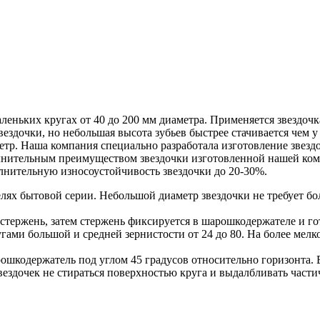
аленьких кругах от 40 до 200 мм диаметра. Применяется звездо
ездочки, но небольшая высота зубьев быстрее стачивается чем 
етр. Наша компания специально разработала изготовление звезд
олнительным преимуществом звездочки изготовленной нашей ком
олнительную износоустойчивость звездочки до 20-30%.
лях бытовой серии. Небольшой диаметр звездочки не требует б
тержень, затем стержень фиксируется в шарошкодержателе и го
гами большой и средней зернистости от 24 до 80. На более мелк
шкодержатель под углом 45 градусов относительно горизонта. Е
ездочек не стираться поверхностью круга и выдалбливать части