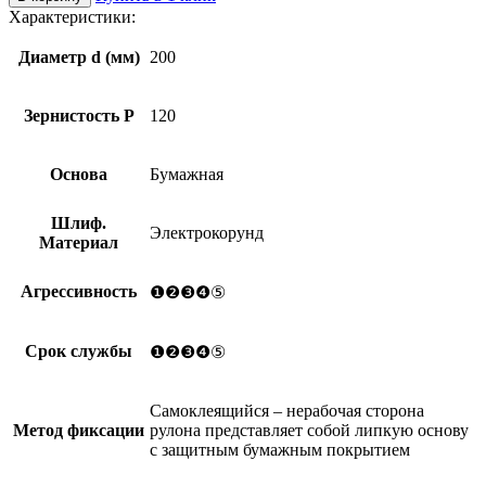
Характеристики:
Диаметр d (мм)
200
Зернистость Р
120
Основа
Бумажная
Шлиф.
Электрокорунд
Материал
Агрессивность
❶❷❸❹⑤
Срок службы
❶❷❸❹⑤
Самоклеящийся – нерабочая сторона
Метод фиксации
рулона представляет собой липкую основу
с защитным бумажным покрытием