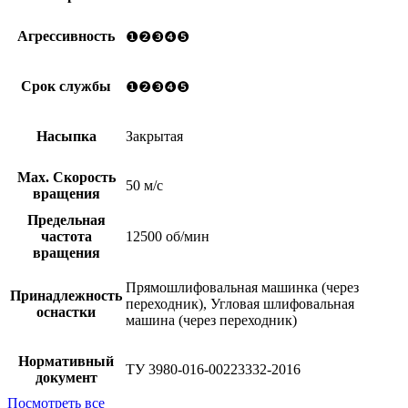
Агрессивность
❶❷❸❹❺
Срок службы
❶❷❸❹❺
Насыпка
Закрытая
Мах. Скорость
50 м/с
вращения
Предельная
частота
12500 об/мин
вращения
Прямошлифовальная машинка (через
Принадлежность
переходник), Угловая шлифовальная
оснастки
машина (через переходник)
Нормативный
ТУ 3980-016-00223332-2016
документ
Посмотреть все