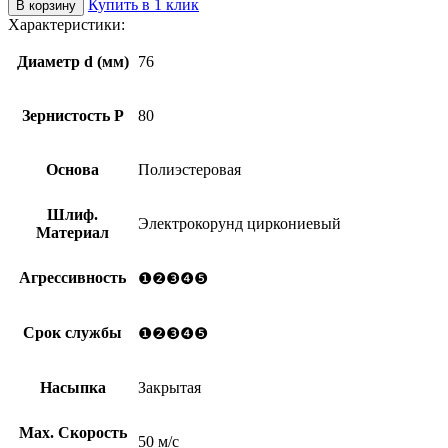
Купить в 1 клик
В корзину
Диск
Характеристики:
шлифовальный
на
Диаметр d (мм)
76
оправке
d76
ZX10RW
Зернистость Р
80
P80
Основа
Полиэстеровая
Шлиф.
Электрокорунд циркониевый
Материал
Агрессивность
❶❷❸❹❺
Срок службы
❶❷❸❹❺
Насыпка
Закрытая
Мах. Скорость
50 м/с