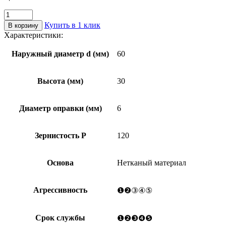
Количество
товара
Купить в 1 клик
В корзину
Круг
Характеристики:
лепестковый
с
Наружный диаметр d (мм)
60
оправкой
НЕТКАНЫЙ
NW
Высота (мм)
30
КЛО
60*30*6
MEDIUM
Диаметр оправки (мм)
6
Зернистость Р
120
Основа
Нетканый материал
Агрессивность
❶❷③④⑤
Срок службы
❶❷❸❹❺