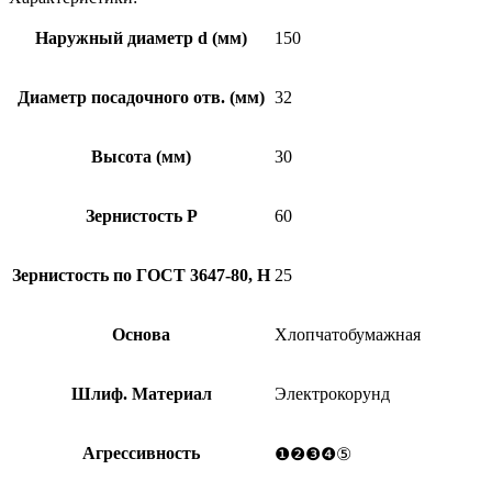
лепестковый
КК
Наружный диаметр d (мм)
150
19ХW
25Н(P60)
150*30*32
Диаметр посадочного отв. (мм)
32
Высота (мм)
30
Зернистость Р
60
Зернистость по ГОСТ 3647-80, Н
25
Основа
Хлопчатобумажная
Шлиф. Материал
Электрокорунд
Агрессивность
❶❷❸❹⑤