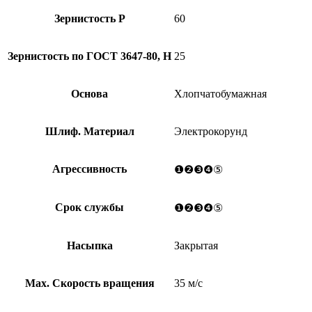
Зернистость Р
60
Зернистость по ГОСТ 3647-80, Н
25
Основа
Хлопчатобумажная
Шлиф. Материал
Электрокорунд
Агрессивность
❶❷❸❹⑤
Срок службы
❶❷❸❹⑤
Насыпка
Закрытая
Мах. Скорость вращения
35 м/с