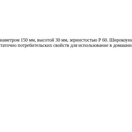
аметром 150 мм, высотой 30 мм, зернистостью Р 60. Широкоуни
статочно потребительских свойств для использование в домашн